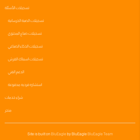
تسجيلات الأسئلة
تسجيلات الصبة الخرسانية
تسجيلات صناع المحتوى
تسجيلات الذكاء الصناعي
تسجيلات اسماك القرش
الدعم الفني
استشاره فرديه مدفوعة
شراء خدمات
متجر
Site is built on
BluEagle
by BluEagle
BluEagle Team