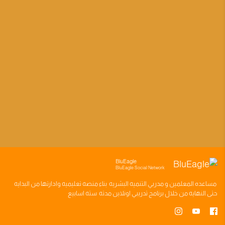
BluEagle
BluEagle Social Network
مساعده
المعلمين
و
مدربي التنميه البشريه
بناء
منصه تعليميه
وادارتها من البدايه
حتى النهايه من خلال
برنامج تدريبي
اونلاين مدته
سته اسابيع