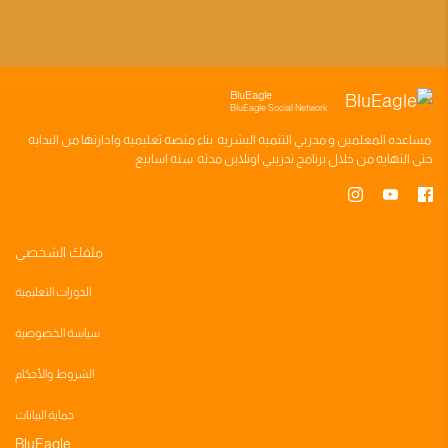
BluEagle
BluEagle Social Network
مساعده
المعلمين
و
مدربي التنميه البشريه
بناء
منصه تعليميه
وادارتها من البدايه
حتى النهايه من خلال
برنامج تدريبي
اونلاين مدته
سته اسابيع
ملفك الشخصي
الدورات التعليمية
سياسة الخصوصية
الشروط والأحكام
حماية البيانات
BluEagle