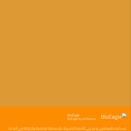
BluEagle
BluEagle Social Network
مساعده
المعلمين
و
مدربي التنميه البشريه
بناء
منصه تعليميه
وادارتها من البدايه