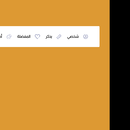
شخصي
يذكر
المفضلة
أص