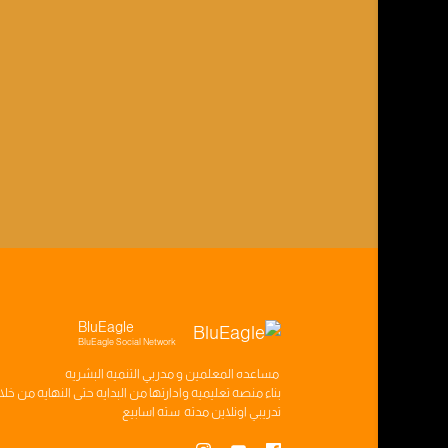
BluEagle
BluEagle Social Network
مساعده
المعلمين
و
مدربي التنميه البشريه
بناء
منصه تعليميه
وادارتها من البدايه حتى النهايه من خل
تدريبي
اونلاين مدته
سته اسابيع