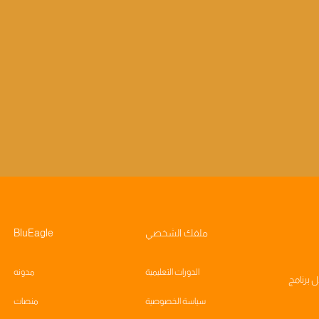
ملفك الشخصي
BluEagle
الدورات التعليمية
مدونه
ال
برنامج
سياسة الخصوصية
منصات