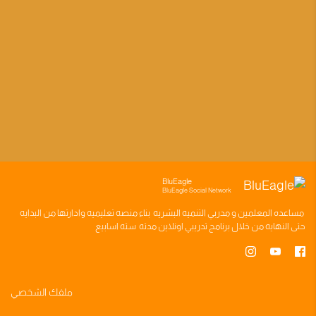
BluEagle
BluEagle Social Network
مساعده
المعلمين
و
مدربي التنميه البشريه
بناء
منصه تعليميه
وادارتها من البدايه
حتى النهايه من خلال
برنامج تدريبي
اونلاين مدته
سته اسابيع
ملفك الشخصي