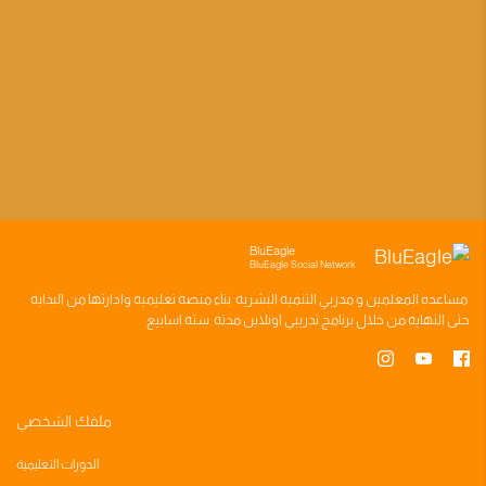
BluEagle
BluEagle Social Network
مساعده
المعلمين
و
مدربي التنميه البشريه
بناء
منصه تعليميه
وادارتها من البدايه
حتى النهايه من خلال
برنامج تدريبي
اونلاين مدته
سته اسابيع
ملفك الشخصي
الدورات التعليمية