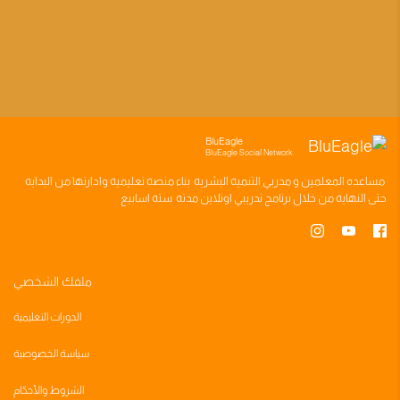
BluEagle
BluEagle Social Network
مساعده
المعلمين
و
مدربي التنميه البشريه
بناء
منصه تعليميه
وادارتها من البدايه
حتى النهايه من خلال
برنامج تدريبي
اونلاين مدته
سته اسابيع
ملفك الشخصي
الدورات التعليمية
سياسة الخصوصية
الشروط والأحكام