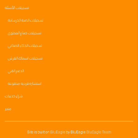
تسجيلات الأسئلة
تسجيلات الصبة الخرسانية
تسجيلات صناع المحتوى
تسجيلات الذكاء الصناعي
تسجيلات اسماك القرش
الدعم الفني
استشاره فرديه مدفوعة
شراء خدمات
متجر
Site is built on
BluEagle
by BluEagle
BluEagle Team