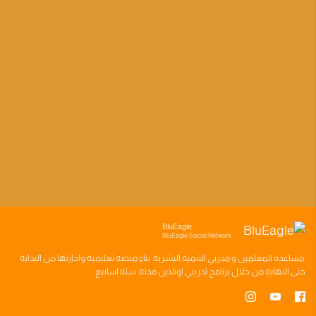
BluEagle
BluEagle Social Network
مساعده
المعلمين
و
مدربي التنميه البشريه
بناء
منصه تعليميه
وادارتها من البدايه
حتى النهايه من خلال
برنامج تدريبي
اونلاين مدته
سته اسابيع