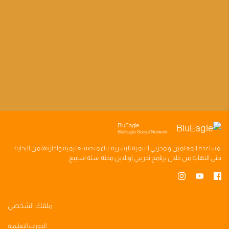
BluEagle
BluEagle Social Network
مساعده
المعلمين
و
مدربي التنميه البشريه
بناء
منصه تعليميه
وادارتها من البدايه
حتى النهايه من خلال
برنامج تدريبي
اونلاين مدته
سته اسابيع
ملفك الشخصي
الدورات التعليمية