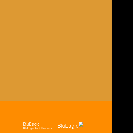
BluEagle
BluEagle Social Network