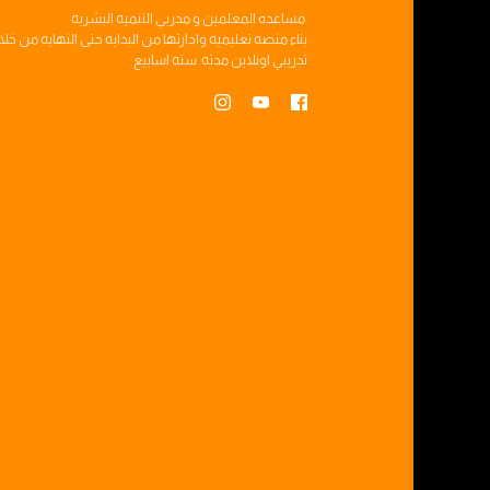
مساعده
المعلمين
و
مدربي التنميه البشريه
بناء
منصه تعليميه
وادارتها من البدايه حتى النهايه من خل
تدريبي
اونلاين مدته
سته اسابيع