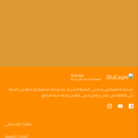
BluEagle
BluEagle Social Network
مساعده
المعلمين
و
مدربي التنميه البشريه
بناء
منصه تعليميه
وادارتها من البدايه
حتى النهايه من خلال
برنامج تدريبي
اونلاين مدته
سته اسابيع
ملفك الشخصي
الدورات التعليمية