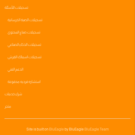
تسجيلات الأسئلة
تسجيلات الصبة الخرسانية
تسجيلات صناع المحتوى
تسجيلات الذكاء الصناعي
تسجيلات اسماك القرش
الدعم الفني
استشاره فرديه مدفوعة
شراء خدمات
متجر
Site is built on
BluEagle
by BluEagle
BluEagle Team