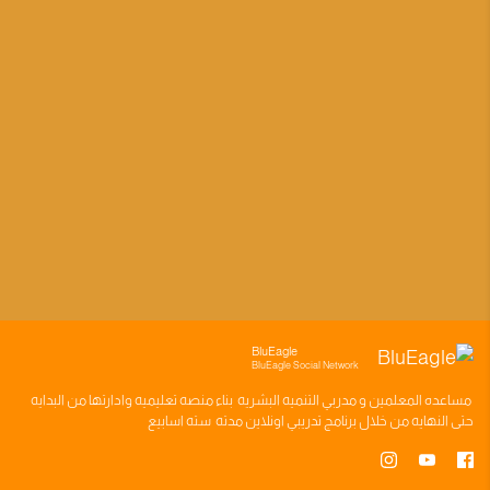
BluEagle
BluEagle Social Network
مساعده
المعلمين
و
مدربي التنميه البشريه
بناء
منصه تعليميه
وادارتها من البدايه
حتى النهايه من خلال
برنامج تدريبي
اونلاين مدته
سته اسابيع