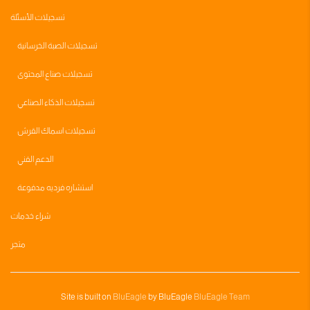
تسجيلات الأسئلة
تسجيلات الصبة الخرسانية
تسجيلات صناع المحتوى
تسجيلات الذكاء الصناعي
تسجيلات اسماك القرش
الدعم الفني
استشاره فرديه مدفوعة
شراء خدمات
متجر
Site is built on
BluEagle
by BluEagle
BluEagle Team