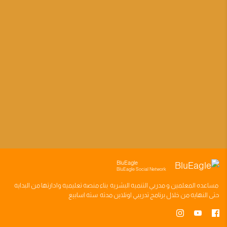
BluEagle
BluEagle Social Network
مساعده
المعلمين
و
مدربي التنميه البشريه
بناء
منصه تعليميه
وادارتها من البدايه
حتى النهايه من خلال
برنامج تدريبي
اونلاين مدته
سته اسابيع