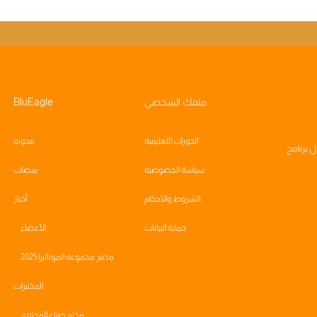
ملفك الشخصي
BluEagle
الدورات التعليمية
مدونه
ال
برنامج
سياسة الخصوصية
منصات
الشروط والأحكام
أخبار
حماية البيانات
الأعضاء
مختبر مجموعه الموناليزا 2025
المختبرات
مختبر صناع المحتوى