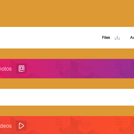
Files
A
hotos
ideos