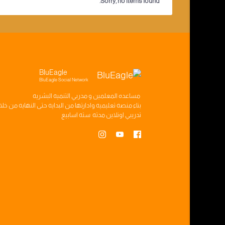
Sorry, no items found.
BluEagle
BluEagle Social Network
مساعده
المعلمين
و
مدربي التنميه البشريه
بناء
منصه تعليميه
وادارتها من البدايه حتى النهايه من خل
تدريبي
اونلاين مدته
سته اسابيع