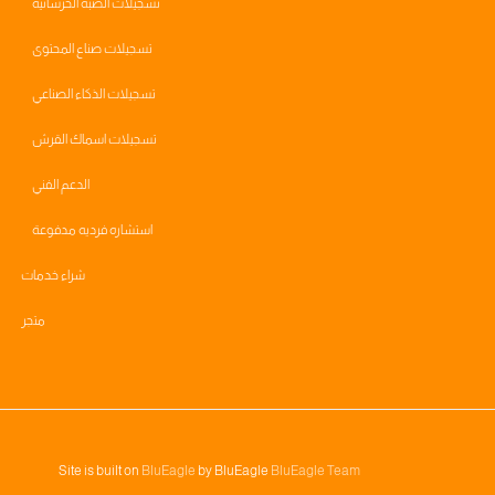
تسجيلات الصبة الخرسانية
تسجيلات صناع المحتوى
تسجيلات الذكاء الصناعي
تسجيلات اسماك القرش
الدعم الفني
استشاره فرديه مدفوعة
شراء خدمات
متجر
Site is built on
BluEagle
by BluEagle
BluEagle Team