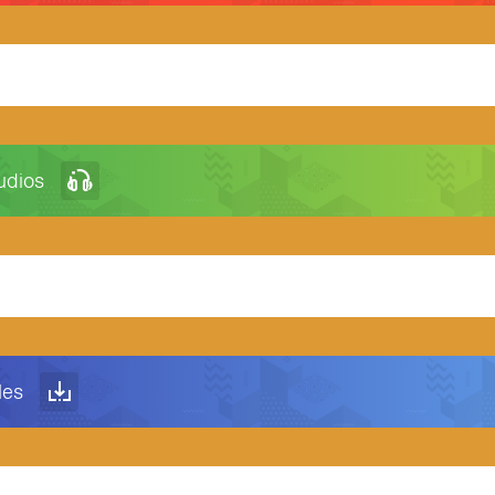
udios
les