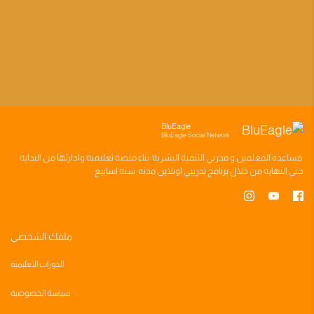
BluEagle
BluEagle Social Network
مساعده
المعلمين
و
مدربي التنميه البشريه
بناء
منصه تعليميه
وادارتها من البدايه
حتى النهايه من خلال
برنامج تدريبي
اونلاين مدته
سته اسابيع
ملفك الشخصي
الدورات التعليمية
سياسة الخصوصية