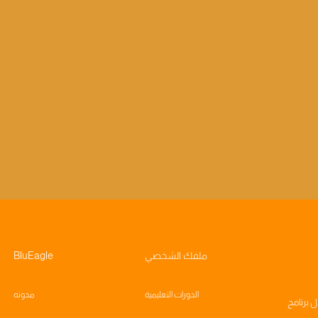
ملفك الشخصي
BluEagle
الدورات التعليمية
مدونه
ال
برنامج