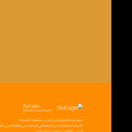
BluEagle
BluEagle Social Network
مساعده
المعلمين
و
مدربي التنميه البشريه
بناء
منصه تعليميه
وادارتها من البدايه حتى النهايه من خل
تدريبي
اونلاين مدته
سته اسابيع