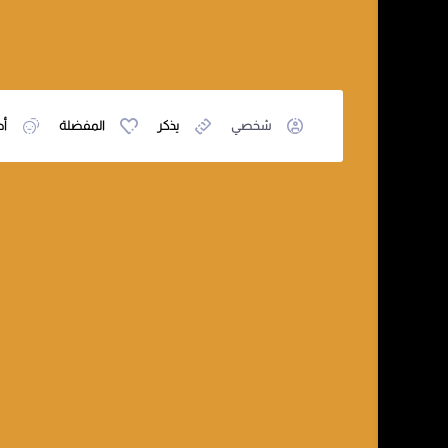
شخصي
يذكر
المفضلة
أص