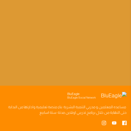
BluEagle
BluEagle Social Network
مساعده
المعلمين
و
مدربي التنميه البشريه
بناء
منصه تعليميه
وادارتها من البدايه
حتى النهايه من خلال
برنامج تدريبي
اونلاين مدته
سته اسابيع