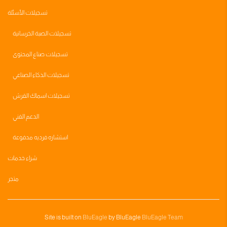
تسجيلات الأسئلة
تسجيلات الصبة الخرسانية
تسجيلات صناع المحتوى
تسجيلات الذكاء الصناعي
تسجيلات اسماك القرش
الدعم الفني
استشاره فرديه مدفوعة
شراء خدمات
متجر
Site is built on
BluEagle
by BluEagle
BluEagle Team