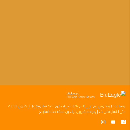
BluEagle
BluEagle Social Network
مساعده
المعلمين
و
مدربي التنميه البشريه
بناء
منصه تعليميه
وادارتها من البدايه
حتى النهايه من خلال
برنامج تدريبي
اونلاين مدته
سته اسابيع