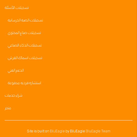
تسجيلات الأسئلة
تسجيلات الصبة الخرسانية
تسجيلات صناع المحتوى
تسجيلات الذكاء الصناعي
تسجيلات اسماك القرش
الدعم الفني
استشاره فرديه مدفوعة
شراء خدمات
متجر
Site is built on
BluEagle
by BluEagle
BluEagle Team