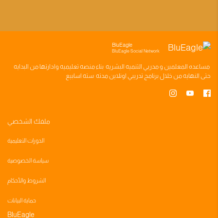
BluEagle
BluEagle Social Network
مساعده
المعلمين
و
مدربي التنميه البشريه
بناء
منصه تعليميه
وادارتها من البدايه
حتى النهايه من خلال
برنامج تدريبي
اونلاين مدته
سته اسابيع
ملفك الشخصي
الدورات التعليمية
سياسة الخصوصية
الشروط والأحكام
حماية البيانات
BluEagle