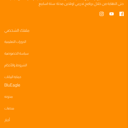
حتى النهايه من خلال
برنامج تدريبي
اونلاين مدته
سته اسابيع
ملفك الشخصي
الدورات التعليمية
سياسة الخصوصية
الشروط والأحكام
حماية البيانات
BluEagle
مدونه
منصات
أخبار