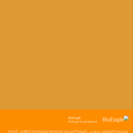
BluEagle
BluEagle Social Network
مساعده
المعلمين
و
مدربي التنميه البشريه
بناء
منصه تعليميه
وادارتها من البدايه