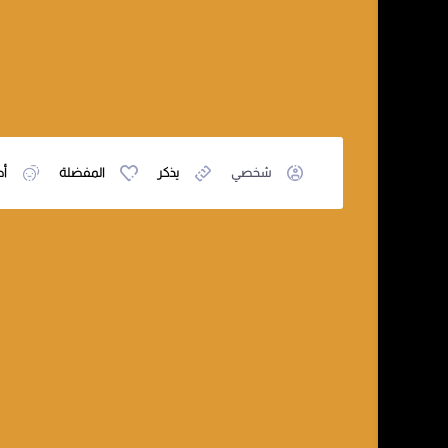
شخصي
يذكر
المفضلة
أص