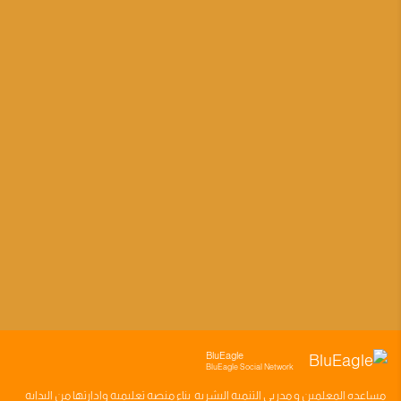
BluEagle
BluEagle Social Network
مساعده
المعلمين
و
مدربي التنميه البشريه
بناء
منصه تعليميه
وادارتها من البدايه