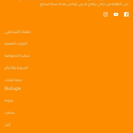
حتى النهايه من خلال
برنامج تدريبي
اونلاين مدته
سته اسابيع
ملفك الشخصي
الدورات التعليمية
سياسة الخصوصية
الشروط والأحكام
حماية البيانات
BluEagle
مدونه
منصات
أخبار