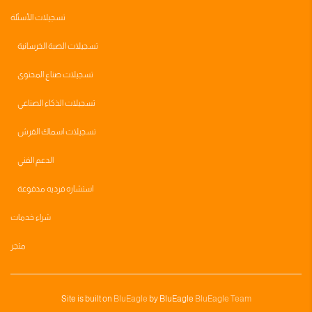
تسجيلات الأسئلة
تسجيلات الصبة الخرسانية
تسجيلات صناع المحتوى
تسجيلات الذكاء الصناعي
تسجيلات اسماك القرش
الدعم الفني
استشاره فرديه مدفوعة
شراء خدمات
متجر
Site is built on
BluEagle
by BluEagle
BluEagle Team