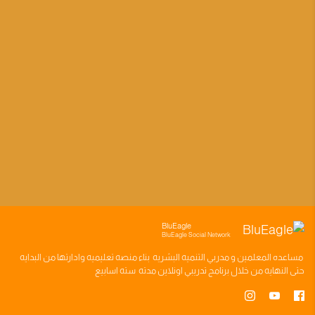
BluEagle
BluEagle Social Network
مساعده
المعلمين
و
مدربي التنميه البشريه
بناء
منصه تعليميه
وادارتها من البدايه
حتى النهايه من خلال
برنامج تدريبي
اونلاين مدته
سته اسابيع