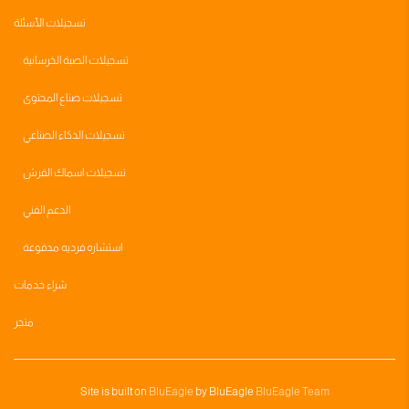
تسجيلات الأسئلة
تسجيلات الصبة الخرسانية
تسجيلات صناع المحتوى
تسجيلات الذكاء الصناعي
تسجيلات اسماك القرش
الدعم الفني
استشاره فرديه مدفوعة
شراء خدمات
متجر
Site is built on
BluEagle
by BluEagle
BluEagle Team