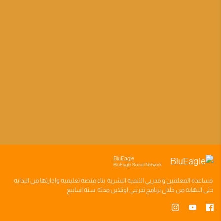
BluEagle
BluEagle Social Network
مساعده
المعلمين
و
مدربي التنميه البشريه
بناء
منصه تعليميه
وادارتها من البدايه
حتى النهايه من خلال
برنامج تدريبي
اونلاين مدته
سته اسابيع