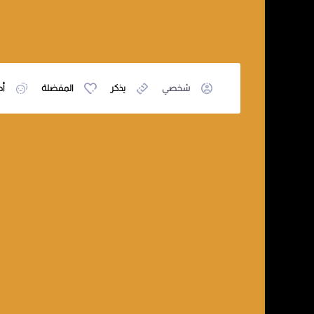
شخصي
يذكر
المفضلة
أص