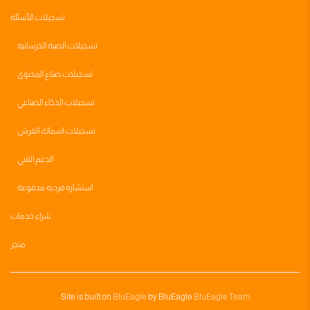
تسجيلات الأسئلة
تسجيلات الصبة الخرسانية
تسجيلات صناع المحتوى
تسجيلات الذكاء الصناعي
تسجيلات اسماك القرش
الدعم الفني
استشاره فرديه مدفوعة
شراء خدمات
متجر
Site is built on
BluEagle
by BluEagle
BluEagle Team