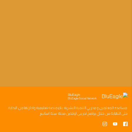
BluEagle
BluEagle Social Network
مساعده
المعلمين
و
مدربي التنميه البشريه
بناء
منصه تعليميه
وادارتها من البدايه
حتى النهايه من خلال
برنامج تدريبي
اونلاين مدته
سته اسابيع