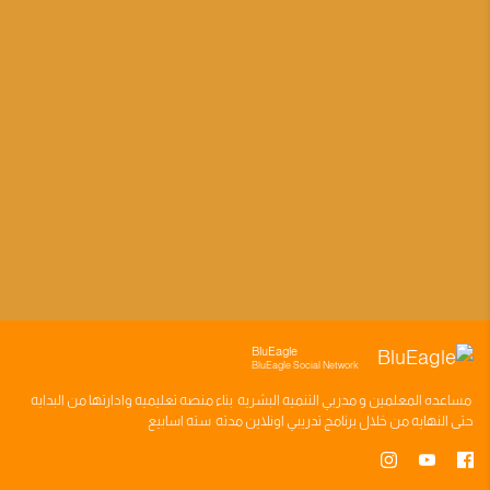
BluEagle
BluEagle Social Network
مساعده
المعلمين
و
مدربي التنميه البشريه
بناء
منصه تعليميه
وادارتها من البدايه
حتى النهايه من خلال
برنامج تدريبي
اونلاين مدته
سته اسابيع