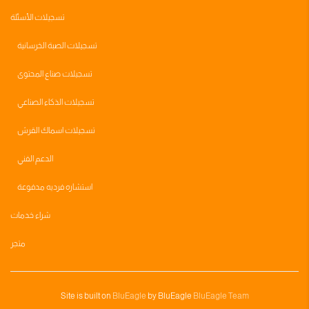
تسجيلات الأسئلة
تسجيلات الصبة الخرسانية
تسجيلات صناع المحتوى
تسجيلات الذكاء الصناعي
تسجيلات اسماك القرش
الدعم الفني
استشاره فرديه مدفوعة
شراء خدمات
متجر
Site is built on
BluEagle
by BluEagle
BluEagle Team