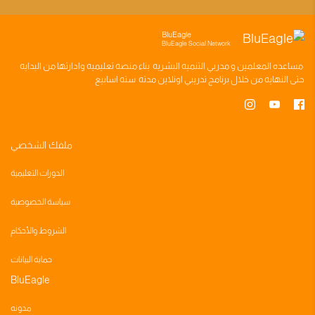
BluEagle
BluEagle Social Network
مساعده
المعلمين
و
مدربي التنميه البشريه
بناء
منصه تعليميه
وادارتها من البدايه
حتى النهايه من خلال
برنامج تدريبي
اونلاين مدته
سته اسابيع
ملفك الشخصي
الدورات التعليمية
سياسة الخصوصية
الشروط والأحكام
حماية البيانات
BluEagle
مدونه