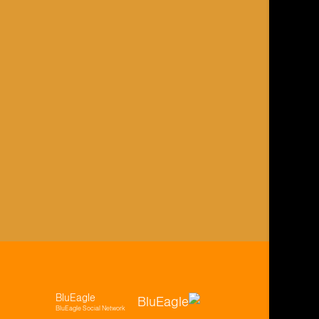
BluEagle
BluEagle Social Network