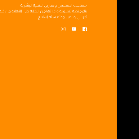
مساعده
المعلمين
و
مدربي التنميه البشريه
بناء
منصه تعليميه
وادارتها من البدايه حتى النهايه من خل
تدريبي
اونلاين مدته
سته اسابيع