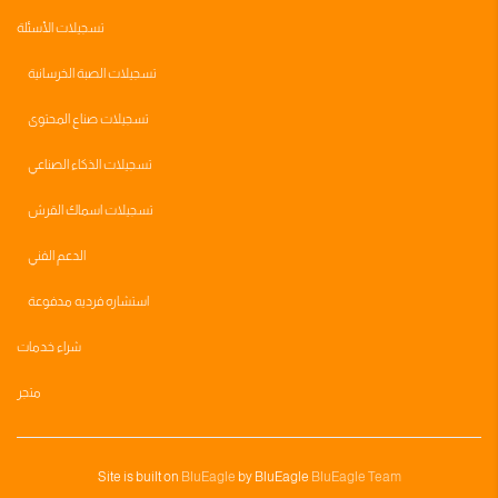
تسجيلات الأسئلة
تسجيلات الصبة الخرسانية
تسجيلات صناع المحتوى
تسجيلات الذكاء الصناعي
تسجيلات اسماك القرش
الدعم الفني
استشاره فرديه مدفوعة
شراء خدمات
متجر
Site is built on
BluEagle
by BluEagle
BluEagle Team