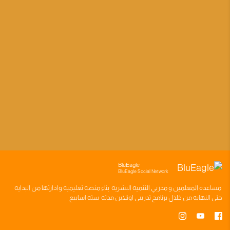
BluEagle
BluEagle Social Network
مساعده
المعلمين
و
مدربي التنميه البشريه
بناء
منصه تعليميه
وادارتها من البدايه
حتى النهايه من خلال
برنامج تدريبي
اونلاين مدته
سته اسابيع