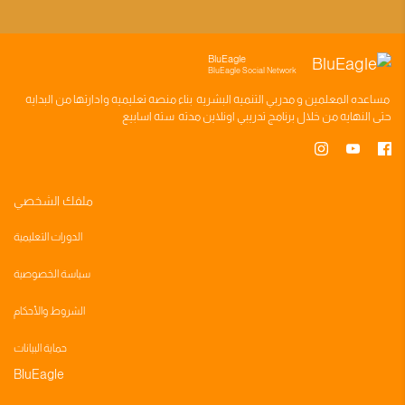
BluEagle
BluEagle Social Network
مساعده
المعلمين
و
مدربي التنميه البشريه
بناء
منصه تعليميه
وادارتها من البدايه
حتى النهايه من خلال
برنامج تدريبي
اونلاين مدته
سته اسابيع
ملفك الشخصي
الدورات التعليمية
سياسة الخصوصية
الشروط والأحكام
حماية البيانات
BluEagle