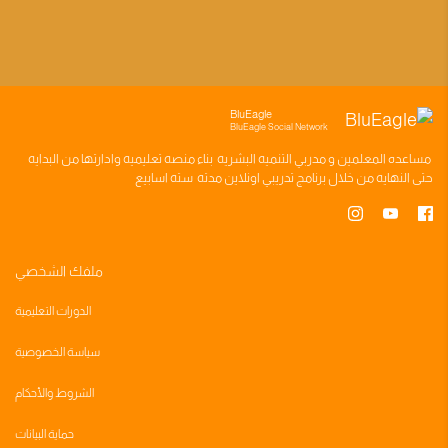
BluEagle
BluEagle Social Network
مساعده
المعلمين
و
مدربي التنميه البشريه
بناء
منصه تعليميه
وادارتها من البدايه
حتى النهايه من خلال
برنامج تدريبي
اونلاين مدته
سته اسابيع
ملفك الشخصي
الدورات التعليمية
سياسة الخصوصية
الشروط والأحكام
حماية البيانات