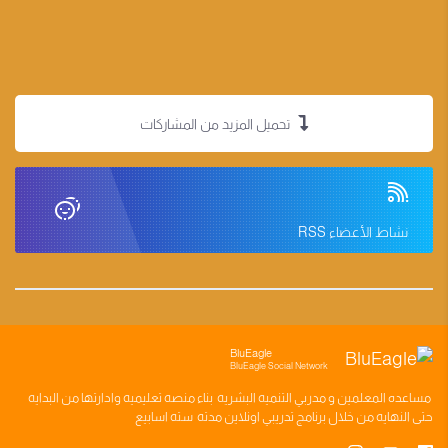
تحميل المزيد من المشاركات
نشاط الأعضاء RSS
BluEagle
BluEagle Social Network
مساعده
المعلمين
و
مدربي التنميه البشريه
بناء
منصه تعليميه
وادارتها من البدايه
حتى النهايه من خلال
برنامج تدريبي
اونلاين مدته
سته اسابيع