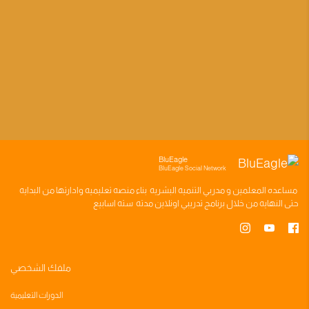
BluEagle
BluEagle Social Network
مساعده
المعلمين
و
مدربي التنميه البشريه
بناء
منصه تعليميه
وادارتها من البدايه
حتى النهايه من خلال
برنامج تدريبي
اونلاين مدته
سته اسابيع
ملفك الشخصي
الدورات التعليمية