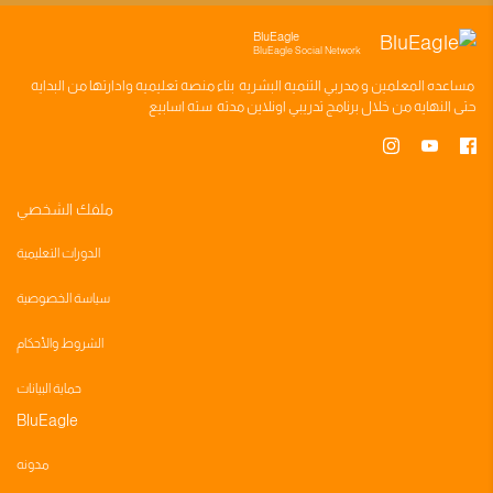
BluEagle
BluEagle Social Network
مساعده
المعلمين
و
مدربي التنميه البشريه
بناء
منصه تعليميه
وادارتها من البدايه
حتى النهايه من خلال
برنامج تدريبي
اونلاين مدته
سته اسابيع
ملفك الشخصي
الدورات التعليمية
سياسة الخصوصية
الشروط والأحكام
حماية البيانات
BluEagle
مدونه