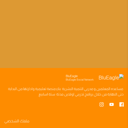
BluEagle
BluEagle Social Network
مساعده
المعلمين
و
مدربي التنميه البشريه
بناء
منصه تعليميه
وادارتها من البدايه
حتى النهايه من خلال
برنامج تدريبي
اونلاين مدته
سته اسابيع
ملفك الشخصي