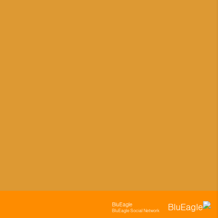
BluEagle
BluEagle Social Network