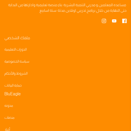
مساعده
المعلمين
و
مدربي التنميه البشريه
بناء
منصه تعليميه
وادارتها من البدايه
حتى النهايه من خلال
برنامج تدريبي
اونلاين مدته
سته اسابيع
ملفك الشخصي
الدورات التعليمية
سياسة الخصوصية
الشروط والأحكام
حماية البيانات
BluEagle
مدونه
منصات
أخبار