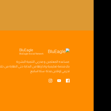
BluEagle
BluEagle Social Network
مساعده
المعلمين
و
مدربي التنميه البشريه
بناء
منصه تعليميه
وادارتها من البدايه حتى النهايه من خل
تدريبي
اونلاين مدته
سته اسابيع