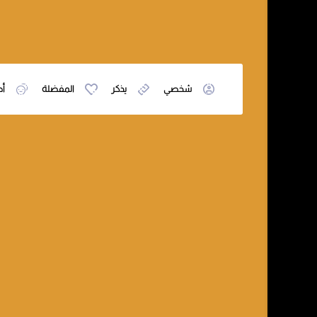
شخصي
يذكر
المفضلة
أص