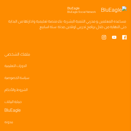
BluEagle
BluEagle Social Network
مساعده
المعلمين
و
مدربي التنميه البشريه
بناء
منصه تعليميه
وادارتها من البدايه
حتى النهايه من خلال
برنامج تدريبي
اونلاين مدته
سته اسابيع
ملفك الشخصي
الدورات التعليمية
سياسة الخصوصية
الشروط والأحكام
حماية البيانات
BluEagle
مدونه