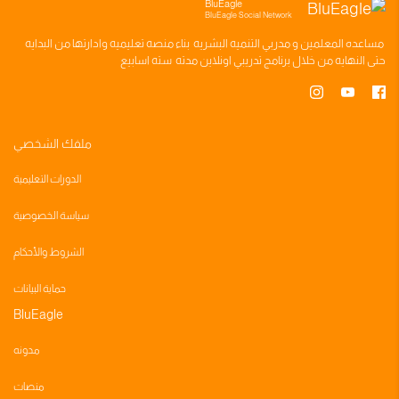
BluEagle
BluEagle Social Network
مساعده
المعلمين
و
مدربي التنميه البشريه
بناء
منصه تعليميه
وادارتها من البدايه
حتى النهايه من خلال
برنامج تدريبي
اونلاين مدته
سته اسابيع
ملفك الشخصي
الدورات التعليمية
سياسة الخصوصية
الشروط والأحكام
حماية البيانات
BluEagle
مدونه
منصات