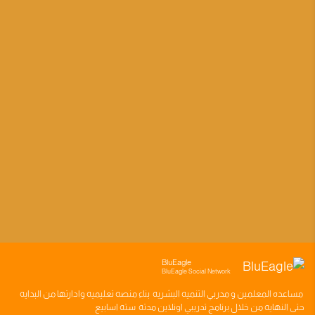
BluEagle
BluEagle Social Network
مساعده
المعلمين
و
مدربي التنميه البشريه
بناء
منصه تعليميه
وادارتها من البدايه
حتى النهايه من خلال
برنامج تدريبي
اونلاين مدته
سته اسابيع