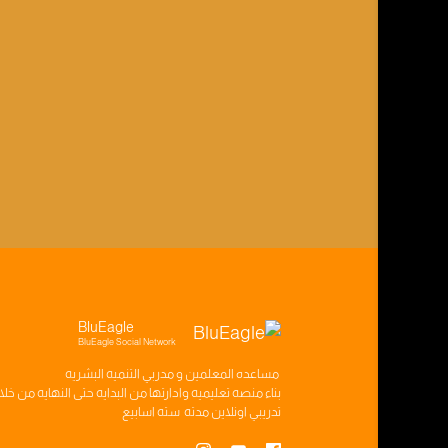
BluEagle
BluEagle Social Network
مساعده
المعلمين
و
مدربي التنميه البشريه
بناء
منصه تعليميه
وادارتها من البدايه حتى النهايه من خل
تدريبي
اونلاين مدته
سته اسابيع