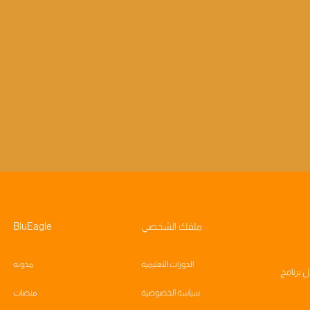
ملفك الشخصي
BluEagle
الدورات التعليمية
مدونه
ال
برنامج
سياسة الخصوصية
منصات