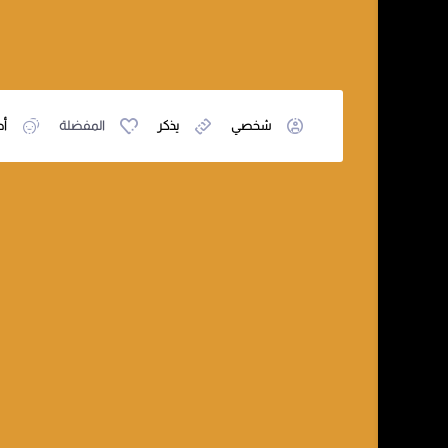
شخصي
يذكر
المفضلة
أص