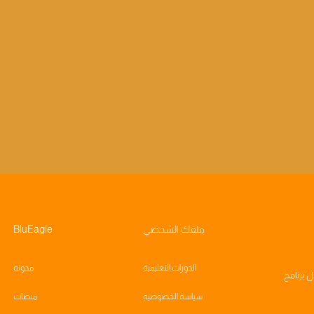
ملفك الشخصي
BluEagle
الدورات التعليمية
مدونه
ال
برنامج
سياسة الخصوصية
منصات