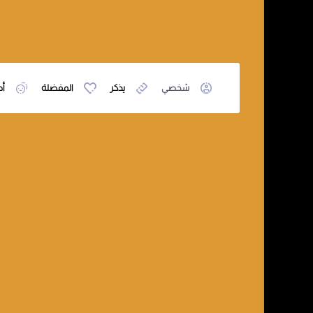
شخصي
يذكر
المفضلة
أص