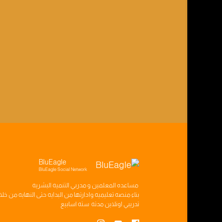
BluEagle
BluEagle Social Network
مساعده
المعلمين
و
مدربي التنميه البشريه
بناء
منصه تعليميه
وادارتها من البدايه حتى النهايه من خل
تدريبي
اونلاين مدته
سته اسابيع