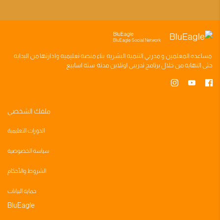
BluEagle
BluEagle Social Network
مساعده
المعلمين
و
مدربي التنميه البشريه
بناء
منصه تعليميه
وادارتها من البدايه
حتى النهايه من خلال
برنامج تدريبي
اونلاين مدته
سته اسابيع
ملفك الشخصي
الدورات التعليمية
سياسة الخصوصية
الشروط والأحكام
حماية البيانات
BluEagle