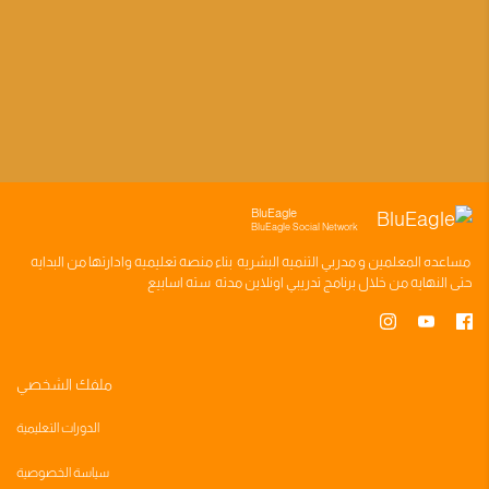
BluEagle
BluEagle Social Network
مساعده
المعلمين
و
مدربي التنميه البشريه
بناء
منصه تعليميه
وادارتها من البدايه
حتى النهايه من خلال
برنامج تدريبي
اونلاين مدته
سته اسابيع
ملفك الشخصي
الدورات التعليمية
سياسة الخصوصية