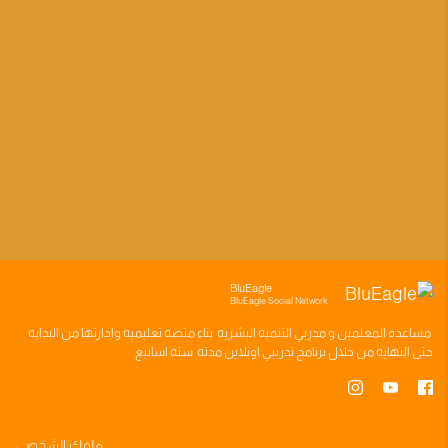
BluEagle
BluEagle Social Network
مساعده
المعلمين
و
مدربي التنميه البشريه
بناء
منصه تعليميه
وادارتها من البدايه
حتى النهايه من خلال
برنامج تدريبي
اونلاين مدته
سته اسابيع
ملفك الشخصي