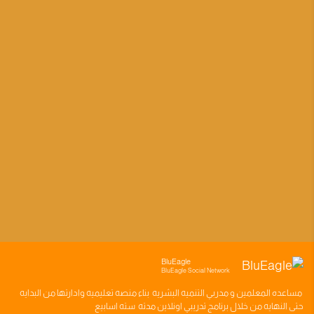
BluEagle
BluEagle Social Network
مساعده
المعلمين
و
مدربي التنميه البشريه
بناء
منصه تعليميه
وادارتها من البدايه
حتى النهايه من خلال
برنامج تدريبي
اونلاين مدته
سته اسابيع