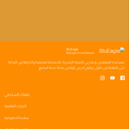
BluEagle
BluEagle Social Network
مساعده
المعلمين
و
مدربي التنميه البشريه
بناء
منصه تعليميه
وادارتها من البدايه
حتى النهايه من خلال
برنامج تدريبي
اونلاين مدته
سته اسابيع
ملفك الشخصي
الدورات التعليمية
سياسة الخصوصية