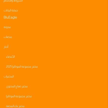
الشروط والأحكام
حماية البيانات
BluEagle
مدونه
منصات
أخبار
الأعضاء
مختبر مجموعه الموناليزا 2025
المختبرات
مختبر صناع المحتوى
مختبر مجموعه الموناليزا
مختبر بناء المنصه