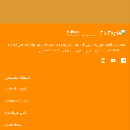
BluEagle
BluEagle Social Network
مساعده
المعلمين
و
مدربي التنميه البشريه
بناء
منصه تعليميه
وادارتها من البدايه
حتى النهايه من خلال
برنامج تدريبي
اونلاين مدته
سته اسابيع
ملفك الشخصي
الدورات التعليمية
سياسة الخصوصية
الشروط والأحكام
حماية البيانات