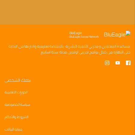
BluEagle
BluEagle Social Network
مساعده
المعلمين
و
مدربي التنميه البشريه
بناء
منصه تعليميه
وادارتها من البدايه
حتى النهايه من خلال
برنامج تدريبي
اونلاين مدته
سته اسابيع
ملفك الشخصي
الدورات التعليمية
سياسة الخصوصية
الشروط والأحكام
حماية البيانات